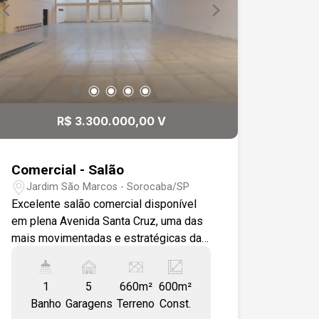
R$ 3.300.000,00 V
Comercial - Salão
Jardim São Marcos - Sorocaba/SP
Excelente salão comercial disponível
em plena Avenida Santa Cruz, uma das
mais movimentadas e estratégicas da
região. Com 600 metros quadrados de
construção e pé-direito de 7 metros, o
1
5
660m²
600m²
imóvel oferece amplitude e
Banho
Garagens
Terreno
Const.
versatilidade para diversos tipos de