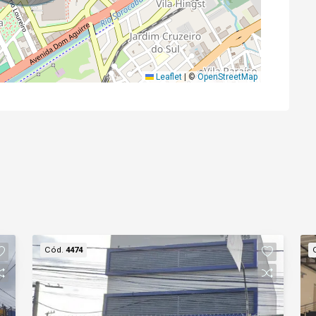
Leaflet
|
©
OpenStreetMap
Cód.
4474