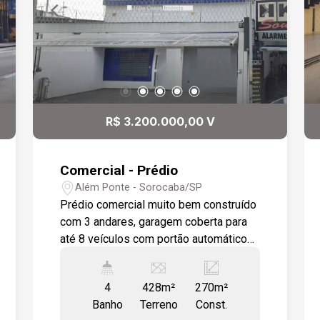
R$ 3.200.000,00 V
Comercial - Prédio
Além Ponte - Sorocaba/SP
Prédio comercial muito bem construído
com 3 andares, garagem coberta para
até 8 veículos com portão automático
com 2 motores . Na frente vaga para 3
veículos, Recepção central decorado, 1
4
428m²
270m²
lavabo, 1 banheiro PCD, quintal com
Banho
Terreno
Const.
cisterna para captação da água de