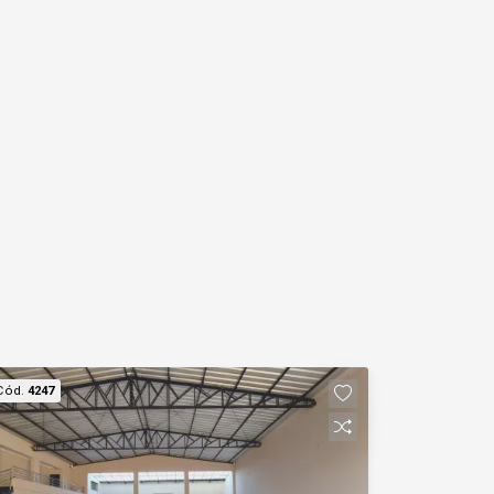
Cód.
4247