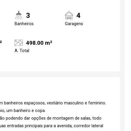
3
4
Banheiros
Garagens
²
498.00 m²
A. Total
m banheiros espaçosos, vestiário masculino e feminino.
o, um banheiro e copa.
ção podendo dar opções de montagem de salas, todo
s entradas principais para a avenida, corredor lateral