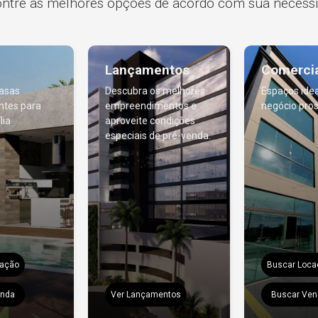
ntre as melhores opções de acordo com sua necess
Lançamentos
Comercia
asas
Descubra os melhores
Espaços idea
ntes para
empreendimentos e
negócio pro
lia
aproveite condições
especiais de pré-venda.
cação
Buscar Loca
enda
Ver Lançamentos
Buscar Ven