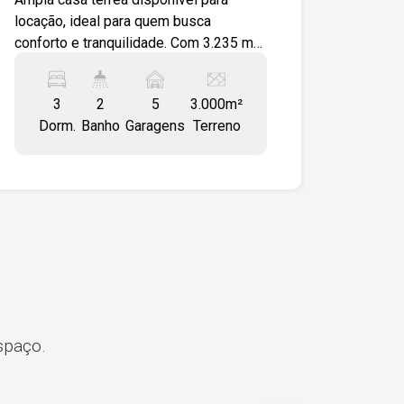
locação, ideal para quem busca
conforto e tranquilidade. Com 3.235 m²
de área total e excelente distribuição
dos ambientes, ótimo potencial para
3
2
5
3.000m²
moradia familiar ou uso recreativo.
Dorm.
Banho
Garagens
Terreno
Localizada em uma região tranquila e
com ótima topografia, a casa
proporciona privacidade, contato com a
natureza e fácil acesso a comércios,
escolas e vias principais, garantindo
praticidade no dia a dia. Destaques do
imóvel: - 3 dormitórios - 2 banheiros
sociais - Sala de estar e sala de jantar
s
integradas - Cozinha ampla -
Lavanderia e depósito - Casa toda
espaço.
avarandada - Piso cerâmico em todos
os ambientes - 5 vagas de garagem -
Terreno de 3.000 m² com 235 m² de