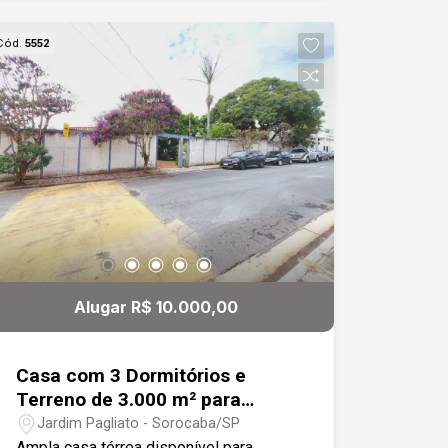
possui Piscina, Playground, Bicicletário,
2 Elevadores, Portaria Eletrônica. Fácil
Cód.
5552
acesso a Rodovia Raposo Tavares, a
poucos minutos do Shopping
Esplanada/Iguatemi
Alugar R$ 10.000,00
Casa com 3 Dormitórios e
Terreno de 3.000 m² para
Locação - Sorocaba/SP
Jardim Pagliato - Sorocaba/SP
Ampla casa térrea disponível para