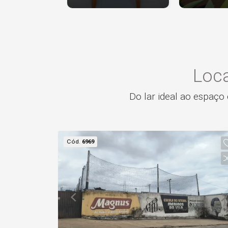
Loca
Do lar ideal ao espaço 
Cód.
6969