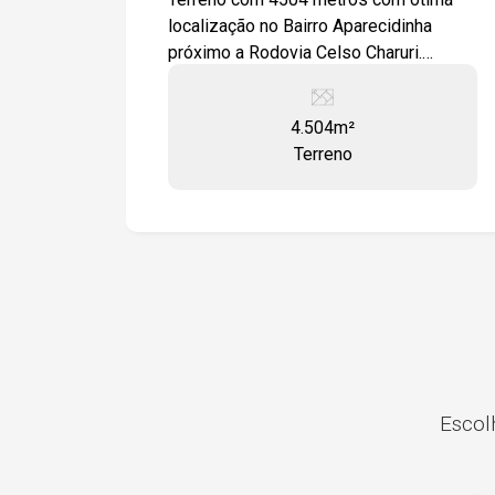
no entorno Venda ou Locação, agende
localização no Bairro Aparecidinha
uma visita e conheça o potencial deste
próximo a Rodovia Celso Charuri.
investimento único em Sorocaba.
Terreno plano , com excelente
topografia. Estamos à disposição para
4.504m²
te atender. Gostaria de saber mais
Terreno
informações ou agendar uma visita?
Escolh