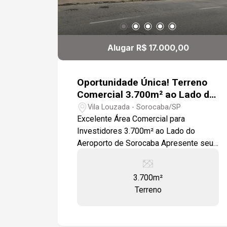
Alugar R$ 17.000,00
Oportunidade Única! Terreno
Comercial 3.700m² ao Lado do
Aeroporto
Vila Louzada - Sorocaba/SP
Excelente Área Comercial para
Investidores 3.700m² ao Lado do
Aeroporto de Sorocaba Apresente seu
próximo grande projeto neste terreno
comercial com 3.700m², localizado em
3.700m²
região de alto crescimento e
Terreno
valorização, ao lado do Aeroporto de
Sorocaba, polo em expansão voltado a
aviação executiva e empreendimentos