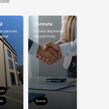
idade
l
Permuta
is para seu
Imóveis disponíveis
sperar
para permuta
ção
da
Buscar