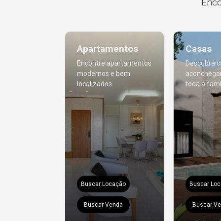
Enco
Apartamentos
Casas
Encontre apartamentos
Descubra c
modernos e bem
aconchega
localizados
toda a famí
Buscar Locação
Buscar Lo
Buscar Venda
Buscar V