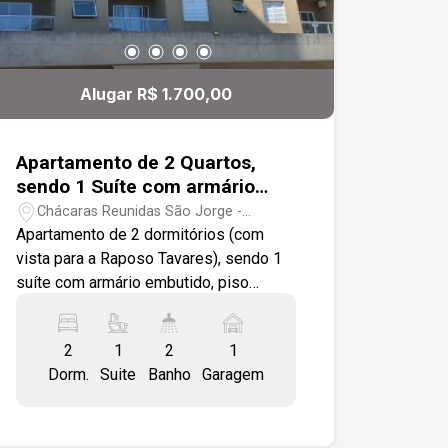
Alugar R$ 1.700,00
Apartamento de 2 Quartos,
sendo 1 Suíte com armário
planejado de 53,42m² no bairro
Chácaras Reunidas São Jorge -
Chácara Reunidas São Jorge
Sorocaba/SP
Apartamento de 2 dormitórios (com
vista para a Raposo Tavares), sendo 1
suíte com armário embutido, piso
laminado nos quartos, sala e corredor.
Varanda com pia, Cozinha Americana
2
1
2
1
em piso frio, com armário, gabinete
Dorm.
Suite
Banho
Garagem
Lavanderia em piso frio com tanque
Banheiro Social com box de vidro,
parcialmente azulejado O Condomínio