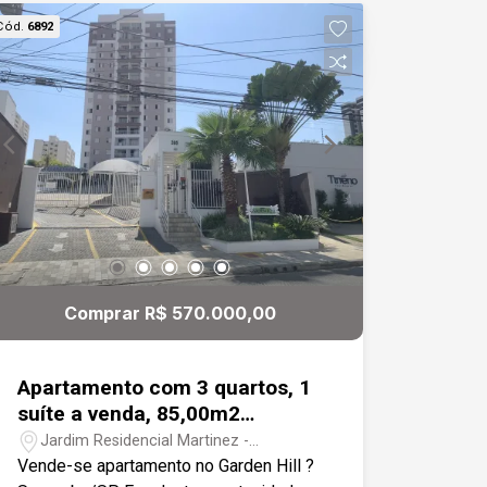
área construída Imóvel espaçoso,
Cód.
6892
arejado e muito bem conservado - ideal
para quem procura conforto e qualidade
de vida em um ambiente amplo e
acolhedor.
Comprar R$ 570.000,00
Apartamento com 3 quartos, 1
suíte a venda, 85,00m2
Condomínio Garden Hill -
Jardim Residencial Martinez -
Sorocaba
Sorocaba/SP
Vende-se apartamento no Garden Hill ?