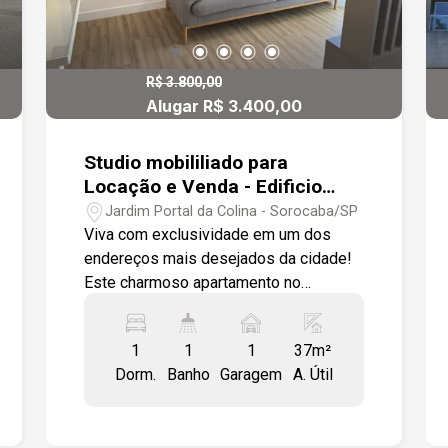
R$ 3.800,00
Alugar R$ 3.400,00
Studio mobililiado para
Locação e Venda - Edificio
Notting Hill- Parque Campolim-
Jardim Portal da Colina - Sorocaba/SP
Sorocaba
Viva com exclusividade em um dos
endereços mais desejados da cidade!
Este charmoso apartamento no
Condomínio Notting Hill Campolim
oferece o equilíbrio perfeito entre
1
1
1
37m²
praticidade, lazer completo e uma
Dorm.
Banho
Garagem
A. Útil
localização privilegiada. Com
ambientes planejados, excelente
acabamento é ideal para quem valoriza