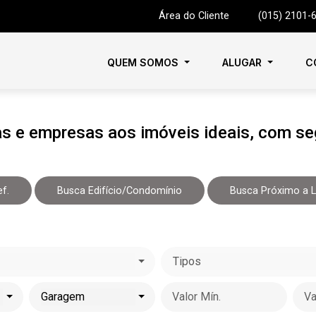
Área do Cliente
|
(015) 2101-
QUEM SOMOS
ALUGAR
C
e empresas aos imóveis ideais, com seg
f.
Busca Edifício/Condomínio
Busca Próximo a 
Tipos
Garagem