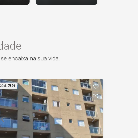
idade
 se encaixa na sua vida.
Cód.
7391