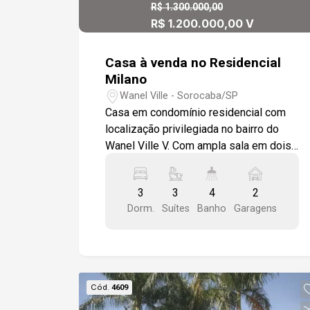
R$ 1.300.000,00
R$ 1.200.000,00 V
Casa à venda no Residencial
Milano
Wanel Ville - Sorocaba/SP
Casa em condomínio residencial com
localização privilegiada no bairro do
Wanel Ville V. Com ampla sala em dois
ambientes, pé direito alto forro em
gesso com luminárias em LED
3
3
4
2
embutidas e piso em porcelanato.
Dorm.
Suítes
Banho
Garagens
Cozinha com balcão de granito preto
absoluto, com gabinete sob a pia,
paredes azulejadas até o teto. Anexa
área gourmet completa com
churrasqueira e fechada com portas
Cód.
4609
deslizantes de alumínio e vidro. Três