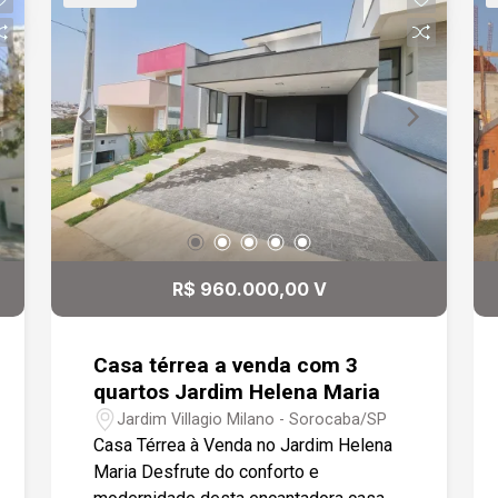
panorâmico, capela. Vitrais e lustres de
cristais Seis garagens cobertas, portão
eletrônico, alarme, interfone, câmeras
com monitoramento 24 horas e cerca
elétrica. Aceita terrenos para
construção de casas ou prédios como
permuta
R$ 960.000,00 V
Casa térrea a venda com 3
quartos Jardim Helena Maria
Jardim Villagio Milano - Sorocaba/SP
Casa Térrea à Venda no Jardim Helena
Maria Desfrute do conforto e