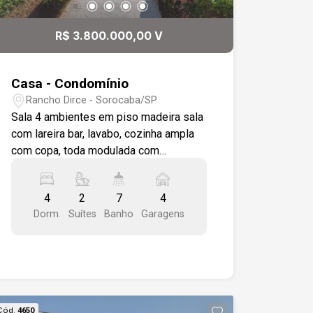
R$ 3.800.000,00 V
Casa - Condomínio
Rancho Dirce - Sorocaba/SP
Sala 4 ambientes em piso madeira sala
com lareira bar, lavabo, cozinha ampla
com copa, toda modulada com
acabamento em granito, dependência
de empregada completa, casa de
4
2
7
4
hóspede, 4 dormitórios sendo 2 suítes
Dorm.
Suítes
Banho
Garagens
1 sendo máster, com modulados, closet
, piso em madeira, todos com varanda
em piso granito, ampla sala entre os
dormitórios, wc social salão de festas
wc, sauna, piscina ampla, quintal grande
área gourmet com churrasqueira, pia,
Cód.
4650