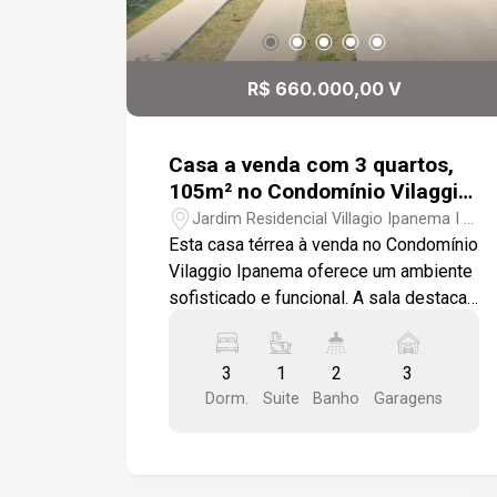
R$ 660.000,00 V
Casa a venda com 3 quartos,
105m² no Condomínio Vilaggio
Ipanema - Sorocaba
Jardim Residencial Villagio Ipanema I -
Sorocaba/SP
Esta casa térrea à venda no Condomínio
Vilaggio Ipanema oferece um ambiente
sofisticado e funcional. A sala destaca-
se pelo pé direito alto, que, combinado
com o teto com acabamento em gesso
3
1
2
3
e luminárias embutidas, cria uma
Dorm.
Suite
Banho
Garagens
atmosfera elegante e arejada. A cozinha
é integrada à sala e possui uma
bancada em granito São Gabriel,
conferindo um toque moderno e