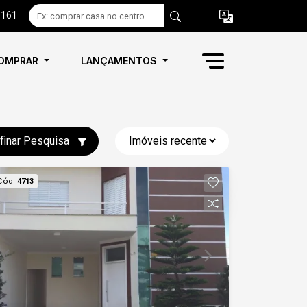
6161
OMPRAR
LANÇAMENTOS
finar Pesquisa
Cód.
4713