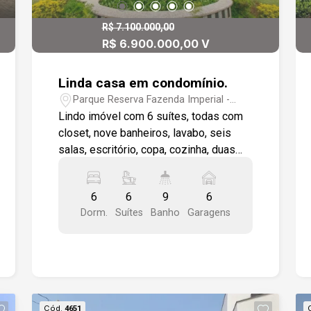
R$ 7.100.000,00
R$ 6.900.000,00 V
Linda casa em condomínio.
Parque Reserva Fazenda Imperial -
Sorocaba/SP
Lindo imóvel com 6 suítes, todas com
closet, nove banheiros, lavabo, seis
salas, escritório, copa, cozinha, duas
despensas, área de serviço, duas
suítes dependência de empregados.
6
6
9
6
Quatro varandas, terraço, quintal,
Dorm.
Suítes
Banho
Garagens
espaço com churrasqueira, salão de
festas, sala de ginástica. Duas piscinas
(Adulto e infantil). Ar condicionado,
aquecedor, home theater, sauna com
ducha e hidromassagem. Adega, dois
bares, jardim, quatro fontes, elevador
Cód.
4651