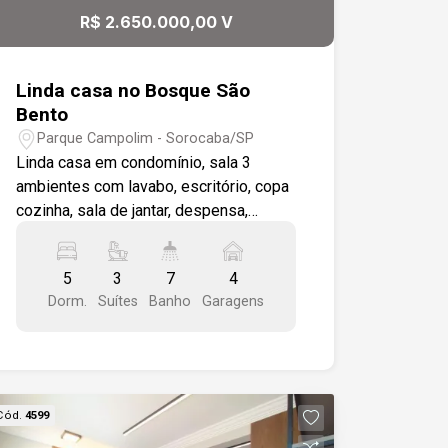
condomínio.
R$ 2.650.000,00 V
Linda casa no Bosque São
Bento
Parque Campolim - Sorocaba/SP
Linda casa em condomínio, sala 3
ambientes com lavabo, escritório, copa
cozinha, sala de jantar, despensa,
lavanderia ampla com wc de serviço,
amplo quintal com paisagismo, piscina
5
3
7
4
com cascata e wc, área gourmet com
Dorm.
Suítes
Banho
Garagens
churrasqueira, salão e pia de apoio, 5
dormitórios sendo 3 suítes, sala de tv, .,
casa toda com varanda , Garagem para
4 veículos, e depósito
Cód.
4599