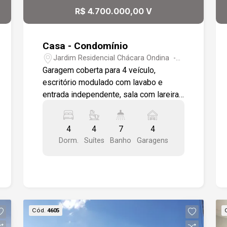
A garagem comporta 4 veículos, sendo
R$ 4.700.000,00 V
2 vagas cobertas.
Casa - Condomínio
Jardim Residencial Chácara Ondina -
Sorocaba/SP
Garagem coberta para 4 veículo,
escritório modulado com lavabo e
entrada independente, sala com lareira
a gás, sala de estar, sala de jantar,
projetor Benk 4K com home theater ,
4
4
7
4
sala de estar com lavabo exclusivo,
Dorm.
Suítes
Banho
Garagens
cozinha integrada com área gourmet,
ambas equipadas com
eletrodomésticos Samsung , eletromec
TV 4K, churrasqueira Home Grill,
chopeira Carmona de duas vias e
balcão refrigerado na área gourmet,
Cód.
4605
moderna piscina com hidro e SPA,