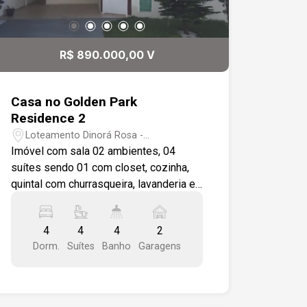
R$ 890.000,00 V
Casa no Golden Park
Residence 2
Loteamento Dinorá Rosa -
Sorocaba/SP
Imóvel com sala 02 ambientes, 04
suítes sendo 01 com closet, cozinha,
quintal com churrasqueira, lavanderia e
garagem para 02 carros. Conta ainda
com modulados e ar condicionado
4
4
4
2
Dorm.
Suítes
Banho
Garagens