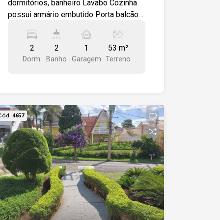
dormitórios, banheiro Lavabo Cozinha
possui armário embutido Porta balcão
com acesso ao quintal privativo
Dormitórios com armários modulados,
2
2
1
53 m²
sendo um dormitório com sacada.
Dorm.
Banho
Garagem
Terreno
Imóvel em piso Porcelanato
Cód.
4657