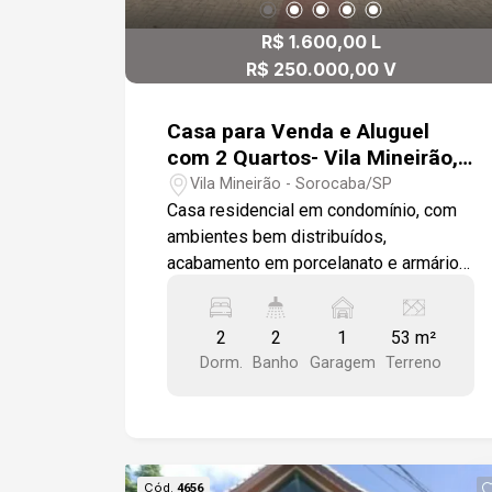
R$ 1.600,00 L
R$ 250.000,00 V
Casa para Venda e Aluguel
com 2 Quartos- Vila Mineirão,
Sorocaba/SP
Vila Mineirão - Sorocaba/SP
Casa residencial em condomínio, com
ambientes bem distribuídos,
acabamento em porcelanato e armários
modulados, oferecendo conforto e
praticidade para o dia a dia. -Sala -
2
2
1
53 m²
Cozinha com armário embutido -2
Dorm.
Banho
Garagem
Terreno
Quartos com armários modulados,
sendo 1 quarto com sacada -Banheiro
social -Lavabo -Porta balcão com
acesso ao quintal privativo -Piso em
porcelanato Uma excelente opção para
Cód.
4656