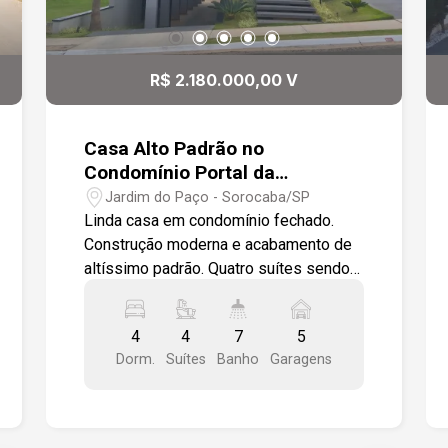
R$ 2.180.000,00 V
Casa Alto Padrão no
Condomínio Portal da
Primavera
Jardim do Paço - Sorocaba/SP
Linda casa em condomínio fechado.
Construção moderna e acabamento de
altíssimo padrão. Quatro suítes sendo 3
no piso superior e uma no térreo. Todas
com móveis sob medida da Todeschini,
4
4
7
5
e os banheiros com louça Deca .
Dorm.
Suítes
Banho
Garagens
Esquadrias automáticas via controle
remoto. As 3 suítes do andar superior
possuem sacada com guarda corpo em
vidro. Cozinha: Móveis sob medida