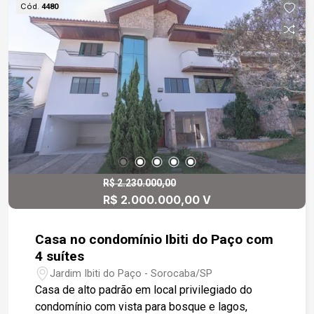
Cód.
4480
mármore e box em vidro Blindex, enquanto a
cozinha é revestida até o teto, garantindo um
acabamento sofisticado e prático. Localizada em
um condomínio com excelente infraestrutura, a
casa está próxima ao clube recreativo e à
Faculdade Anhanguera. A área de lazer do
condomínio é bem equipada, com piscinas adulto
e infantil e um quiosque ideal para encontros
familiares e momentos de descontração.
Gostaria de saber mais informações ou agendar
uma visita?
R$ 2.230.000,00
R$ 2.000.000,00 V
Casa no condomínio Ibiti do Paço com
4 suítes
Jardim Ibiti do Paço - Sorocaba/SP
Casa de alto padrão em local privilegiado do
condomínio com vista para bosque e lagos,