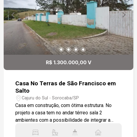
ar condicionados e pisos em porcelanatos.
Garagem para 3 veículos cobertos e 3
descobertos.
R$ 1.300.000,00 V
Casa No Terras de São Francisco em
Salto
Cajuru do Sul - Sorocaba/SP
Casa em construção, com ótima estrutura. No
projeto a casa tem no andar térreo sala 2
ambientes com a possibilidade de integrar a
cozinha, despensa, lavabo, 3 dormitórios, sendo
uma suíte com closet, 1 banheiro social e um