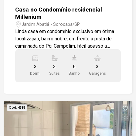
Casa no Condomínio residencial
Millenium
Jardim Abatiá - Sorocaba/SP
Linda casa em condomínio exclusivo em ótima
localização, bairro nobre, em frente à pista de
caminhada do Pq. Campolim, fácil acesso a
importantes vias da cidade e Rod. Raposo
Tavares. No piso inferior, garagem coberta para
3
3
6
3
três carros e depósito. Piso intermediário com
Dorm.
Suítes
Banho
Garagens
hall de entrada, ampla sala para 3 ambientes, sala
de jantar, sala de estar com lareira, escritório e
lavabo. Cozinha com mesa bancada, despensa,
área de serviço com quarto e banheiro. Na área
externa, amplo espaço gourmet com
Cód.
4383
churrasqueira e forno de pizza. Piscina e
banheiro de apoio com chuveiro. Piso superior
com três suítes, todas com ar condicionado e
duas delas com varanda. Suíte master com closet