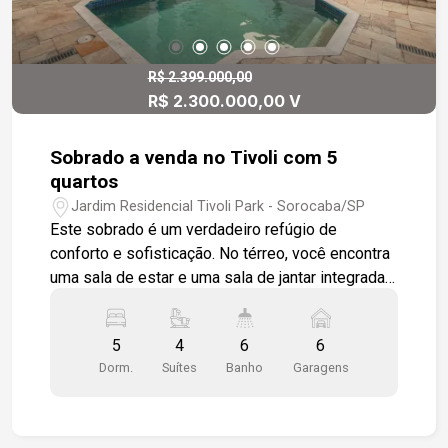
R$ 2.399.000,00
R$ 2.300.000,00 V
Sobrado a venda no Tivoli com 5
quartos
Jardim Residencial Tivoli Park - Sorocaba/SP
Este sobrado é um verdadeiro refúgio de
conforto e sofisticação. No térreo, você encontra
uma sala de estar e uma sala de jantar integradas,
ambas revestidas em porcelanato. Um
deslumbrante jardim de inverno inunda o
5
4
6
6
ambiente com luz natural e elegância. O escritório
Dorm.
Suítes
Banho
Garagens
no térreo pode ser facilmente transformado em
um quarto adicional. O banheiro social é equipado
com cuba de louça e bancada em granito. A
cozinha é totalmente modulada, com uma ampla