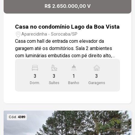
R$ 2.650.000,00 V
Casa no condomínio Lago da Boa Vista
Aparecidinha - Sorocaba/SP
Casa com hall de entrada com elevador da
garagem até os dormitórios. Sala 2 ambientes
com luminárias embutidas com pé direito alto,
sala com varanda, lavabo, sala de tv, todas com
pisos em porcelanatos. Cozinha toda modulada
3
3
1
3
com coifa de inox e bancada de granito,
Dorm.
Suítes
Banho
Garagens
despensa com prateleira em mármore e
lavanderia. Cozinha integrada com a área
gourmet, a sala com linda vista para a piscina.
Churrasqueira e forno de inox. Lavanderia com
área de luz privativa para secagem de roupa, 3
Cód.
4389
suítes todas com closet e uma sendo máster,
todos os dormitórios com varanda, aparelhos de