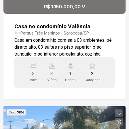
R$ 1.150.000,00 V
Casa no condomínio Valência
Parque Três Meninos - Sorocaba/SP
Casa em condomínio com sala 03 ambientes, pé
direito alto, 03 suítes no piso superior, piso
tranquilo, piso inferior porcelanato, cozinha
planejada, lavanderia, jardim, edícula (sobrado)
nos fundos com banheiro, área gourmet, piso
3
3
1
2
superior, 02 cômodos e banheiro, esquadrias e
Dorm.
Suítes
Banho
Garagens
portas em madeira maciça, sanca em gesso,
iluminação embutida, armários planejados nas
suítes, cozinha, lavanderia e área gourmet.
Cód.
3866