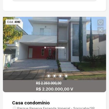
mármore e bancada, integrada à área gourmet
com churrasqueira com pia em mármore e
gabinete, lavanderia, piscina aquecida, garagem
para 2 carros coberta, jardim na entrada.
Cód.
4382
R$ 2.350.000,00
R$ 2.200.000,00 V
Casa condomínio
Parque Reserva Fazenda Imperial - Sorocaba/SP