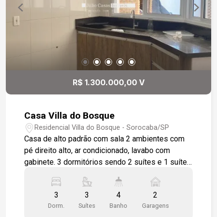
e hidromassagem. Sala de TV que pode ser
transformada em uma quarta suíte. Toda a casa
em porcelanato e escadas em granito Santa
Cecília.
R$ 1.300.000,00 V
Casa Villa do Bosque
Residencial Villa do Bosque - Sorocaba/SP
Casa de alto padrão com sala 2 ambientes com
pé direito alto, ar condicionado, lavabo com
gabinete. 3 dormitórios sendo 2 suítes e 1 suíte
master com closet e ar condicionado, piso
laminado, portas deslizantes com pintura
3
3
4
2
eletrostática com acesso à área da piscina,
Dorm.
Suítes
Banho
Garagens
cozinha modulada com coifa, modulado e pia em