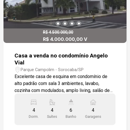
R$ 4.500.000,00
R$ 4.000.000,00 V
Casa a venda no condomínio Angelo
Vial
Parque Campolim - Sorocaba/SP
Excelente casa de esquina em condomínio de
alto padrão com sala 3 ambientes, lavabo,
cozinha com modulados, amplo living, salão de
festas, escritório, área gourmet com piscina .
Espaço gourmet integrado com a piscina e
4
4
6
4
quintal. 4 suítes moduladas, sendo 1 máster.
Dorm.
Suítes
Banho
Garagens
excelente acabamento na região mais nobre da
cidade, com acesso fácil a principal avenida do