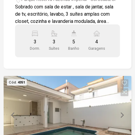
Sobrado com sala de estar , sala de jantar, sala
de tv, escritório, lavabo, 3 suítes amplas com
closet, cozinha e lavanderia modulada, área
gourmet com churrasqueira, amplo quintal com
piscina, porcelanato em todos os ambientes, pia
3
3
5
4
em mármore nos banheiros, 4 vagas de garagem
Dorm.
Suítes
Banho
Garagens
sendo 2 cobertas. Casa com ótimo acabamento,
localização privilegiada dentro do condomínio
Cód.
4351