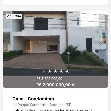
Campolim, bairro com infraestrutura completa, em
frente a pista de caminhada.
Cód.
4516
R$ 3.200.000,00
R$ 2.900.000,00 V
Casa - Condomínio
Parque Campolim - Sorocaba/SP
Loteamento de alto padrão localizado na região