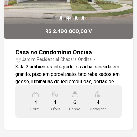
R$ 2.490.000,00 V
Casa no Condomínio Ondina
Jardim Residencial Chácara Ondina -
Sorocaba/SP
Sala 2 ambientes integrado, cozinha bancada em
granito, piso em porcelanato, teto rebaixados em
gesso, luminárias de led embutidas, portas de
alumínio com abertura total, lavabo com cuba
esculpida, dispensa, piscina com hidro, 4 suítes
4
4
6
4
sendo uma master com banheira, piso 3d, nicho e
Dorm.
Suítes
Banho
Garagens
espaço para closet, 2 vagas de garagem coberta
e 2 descobertas.